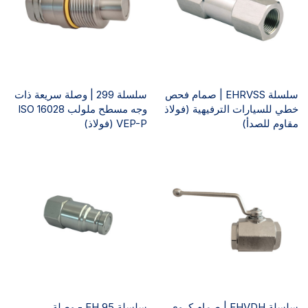
سلسلة EHRVSS | صمام فحص
سلسلة 299 | وصلة سريعة ذات
خطي للسيارات الترفيهية (فولاذ
وجه مسطح ملولب ISO 16028
مقاوم للصدأ)
VEP-P (فولاذ)
سلسلة EHVDH | صمام كروي
سلسلة EH 95 - وصلة