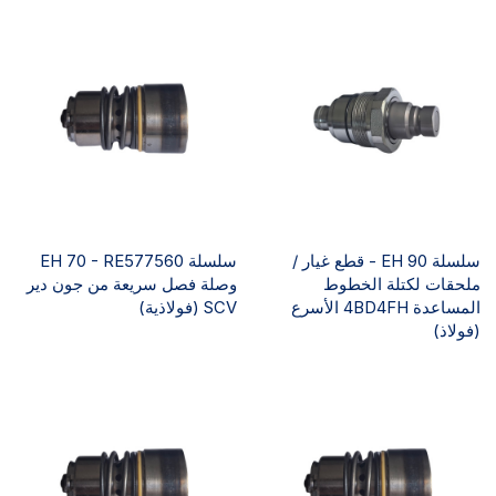
سلسلة EH 90 - قطع غيار /
سلسلة EH 70 - RE577560
ملحقات لكتلة الخطوط
وصلة فصل سريعة من جون دير
المساعدة 4BD4FH الأسرع
SCV (فولاذية)
(فولاذ)