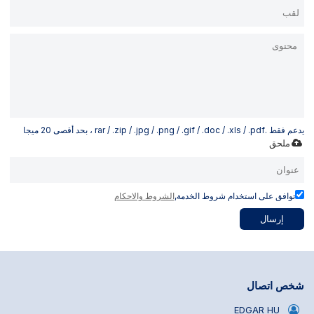
يدعم فقط .rar / .zip / .jpg / .png / .gif / .doc / .xls / .pdf ، بحد أقصى 20 ميجا
ملحق
توافق على استخدام شروط الخدمة,
الشروط والاحكام
إرسال
شخص اتصال
EDGAR HU