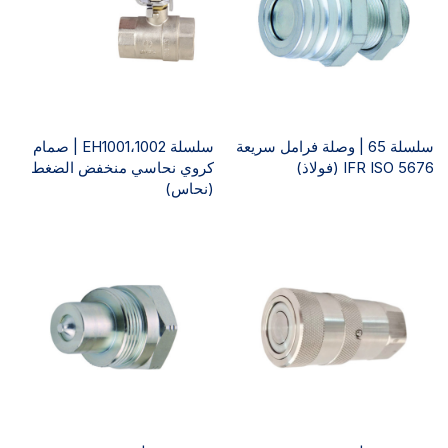
سلسلة 65 | وصلة فرامل سريعة
سلسلة EH1001،1002 | صمام
IFR ISO 5676 (فولاذ)
كروي نحاسي منخفض الضغط
(نحاس)