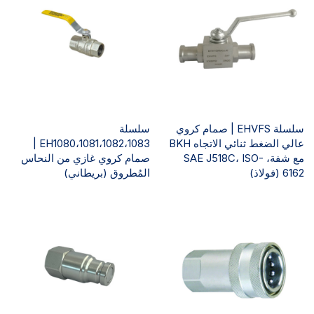
سلسلة EHVFS | صمام كروي
سلسلة
عالي الضغط ثنائي الاتجاه BKH
EH1080،1081،1082،1083 |
مع شفة، SAE J518C، ISO-
صمام كروي غازي من النحاس
6162 (فولاذ)
المُطروق (بريطاني)