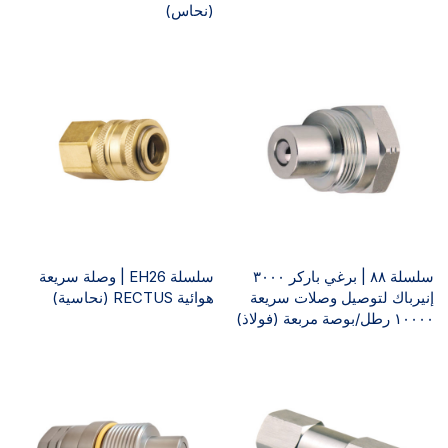
(نحاس)
سلسلة ٨٨ | برغي باركر ٣٠٠٠
سلسلة EH26 | وصلة سريعة
إنيرباك لتوصيل وصلات سريعة
هوائية RECTUS (نحاسية)
١٠٠٠٠ رطل/بوصة مربعة (فولاذ)