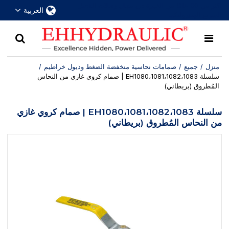
أكثر من 30 عامًا من الخبرة في مجال وصلات الفصل
العربية
السريع الهيدروليكية
منزل
/
جميع
/
صمامات نحاسية منخفضة الضغط وذيول خراطيم
/
سلسلة EH1080،1081،1082،1083 | صمام كروي غازي من النحاس
المُطروق (بريطاني)
سلسلة EH1080،1081،1082،1083 | صمام كروي غازي
من النحاس المُطروق (بريطاني)