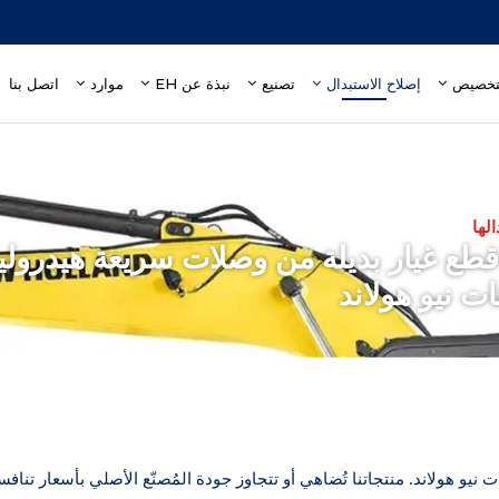
إصلاح الاستبدال
تصنيع
نبذة عن EH
موارد
اتصل بنا
لها
وفر شركة EH قطع غيار بديلة من وصلات سريعة هيد
ات نيو هولاند
يو هولاند. منتجاتنا تُضاهي أو تتجاوز جودة المُصنّع الأصلي بأسعار تنافسي