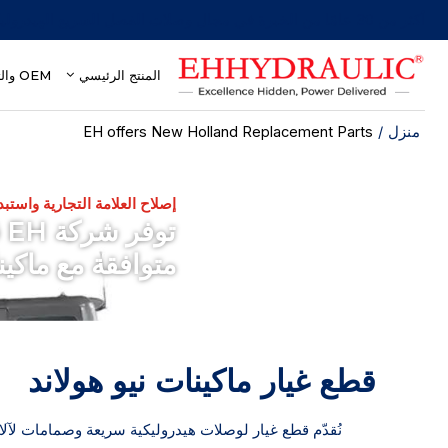
أكثر من 30 عامًا من الخبرة في مجال وصلات الفصل السريع الهيدروليكية
المنتج الرئيسي
OEM والتخصيص
منزل
/
EH offers New Holland Replacement Parts
إصلاح العلامة التجارية واستبدا
ت
متوافقة مع ماكين
قطع غيار ماكينات نيو هولاند
نُقدّم قطع غيار لوصلات هيدروليكية سريعة وصمامات لآلات ن