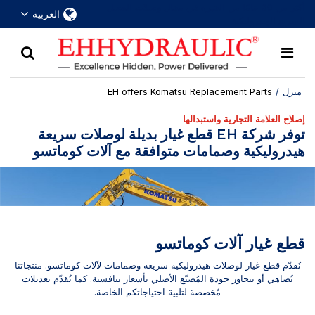
أكثر من 30 عامًا من الخبرة في مجال وصلات الفصل
العربية
السريع الهيدروليكية
منزل
/
EH offers Komatsu Replacement Parts
إصلاح العلامة التجارية واستبدالها
توفر شركة EH قطع غيار بديلة لوصلات سريعة
هيدروليكية وصمامات متوافقة مع آلات كوماتسو
قطع غيار آلات كوماتسو
نُقدّم قطع غيار لوصلات هيدروليكية سريعة وصمامات لآلات كوماتسو. منتجاتنا
تُضاهي أو تتجاوز جودة المُصنّع الأصلي بأسعار تنافسية. كما نُقدّم تعديلات
مُخصصة لتلبية احتياجاتكم الخاصة.