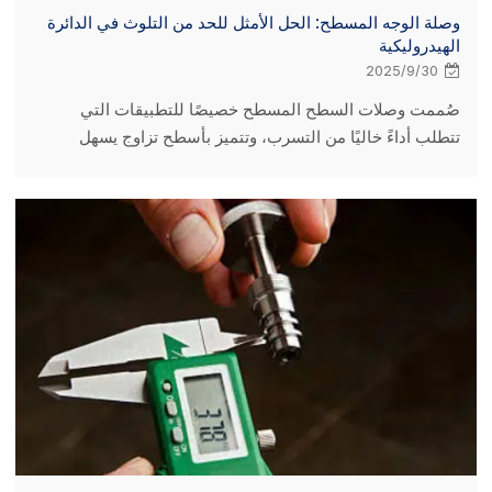
وصلة الوجه المسطح: الحل الأمثل للحد من التلوث في الدائرة
الهيدروليكية
2025/9/30
صُممت وصلات السطح المسطح خصيصًا للتطبيقات التي
تتطلب أداءً خاليًا من التسرب، وتتميز بأسطح تزاوج يسهل
تنظيفها قبل التوصيل، مما يجعلها الحل الأمثل لمنع تلوث الدوائر
الهيدروليكية. تصميمها المبتكر يجعلها ضرورية لتحسين الأنظمة
الهيدروليكية في مجموعة واسعة من الصناعات المتطلبة، بما
في ذلك البناء والزراعة ومناولة المواد والآلات المتنقلة
والتطبيقات الصناعية.