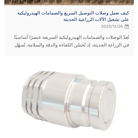
كيف تعمل وصلات التوصيل السريع والصمامات الهيدروليكية
على تشغيل الآلات الزراعية الحديثة
2025/12/26
تُعدّ الوصلات والصمامات الهيدروليكية السريعة عنصرًا أساسيًا
في الزراعة الحديثة، إذ تُحسّن الكفاءة والدقة والسلامة. تُسهّل
هذه المكونات تغيير الملحقات بسرعة، مما يُقلّل بشكل كبير من
وقت التوقف ويرفع الإنتاجية. تتحكّم الصمامات الهيدروليكية بدقة
في اتجاه السائل وضغطه وتدفقه، وهو أمر بالغ الأهمية لمهام
الزراعة الدقيقة مثل البذر بمعدلات متغيرة والرش الموجّه. تمنع
التصاميم المتقدمة، مثل الوصلات ذات الوجه المسطح، تسرب
السوائل وتلوثها، وهو أمر ضروري للبيئة.