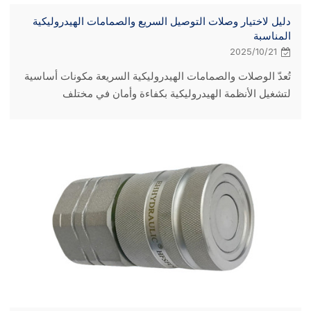
دليل لاختيار وصلات التوصيل السريع والصمامات الهيدروليكية
المناسبة
2025/10/21
تُعدّ الوصلات والصمامات الهيدروليكية السريعة مكونات أساسية
لتشغيل الأنظمة الهيدروليكية بكفاءة وأمان في مختلف
الصناعات، مثل البناء والزراعة والتصنيع. يُعدّ فهم وظائفها
الأساسية واختلافاتها عن الأنظمة الهوائية أمرًا بالغ الأهمية
لاختيارها المناسب. تتيح الوصلات الهيدروليكية السريعة، التي
تتكون من قابس ذكر ومقبس أنثى، توصيل وفصل سريعين
للخطوط الهيدروليكية دون استخدام أدوات، مع منع انسكاب
السوائل وتلوثها. المكونات الرئيسية