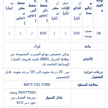
لوحة
ع
ع
م
ل
عمل
ل
ضغط
ب
القياد
ضغط
ضغط
(بالبو
للذكو
للإناث
مقتر
مقتر
(مل)
ة
ذكر
أنثى
صة)
ر
(بار)
ن
ن
(حاجِز
(حاجِز
(بار)
(بار)
(حاجِز
)
)
)
نصف
/
/
/
800
/
/
200
08
بوصة
مادة:
فُولاَذ
يمكن تخصيص موانع التسرب المصنوعة من
الأختام:
مطاط النتريل (NBR) لتلبية ظروف العمل/
الوسائط الخاصة بك.
درجات حرارة
من -25 درجة مئوية إلى 125 درجة مئوية، قابل
التشغيل:
للتخصيص
معالجة السطح:
MATE 500 (CRIII)
RE577560 وصلة
تبادل السوق
سريعة الفصل من
جون دير SCV