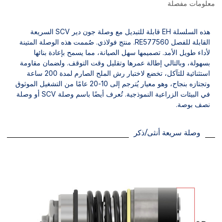
معلومات مفصلة
هذه السلسلة EH قابلة للتبديل مع وصلة جون دير SCV السريعة
القابلة للفصل RE577560. منتج فولاذي. صُممت هذه الوصلة المتينة
لأداء طويل الأمد. تصميمها سهل الصيانة، مما يسمح بإعادة بنائها
بسهولة، وبالتالي إطالة عمرها وتقليل وقت التوقف. ولضمان مقاومة
استثنائية للتآكل، تخضع لاختبار رش الملح الصارم لمدة 200 ساعة
وتجتازه بنجاح، وهو معيار يُترجم إلى 10-20 عامًا من التشغيل الموثوق
في البيئات الزراعية النموذجية. تُعرف أيضًا باسم وصلة SCV أو وصلة
نصف بوصة.
وصلة سريعة أنثى/ذكر