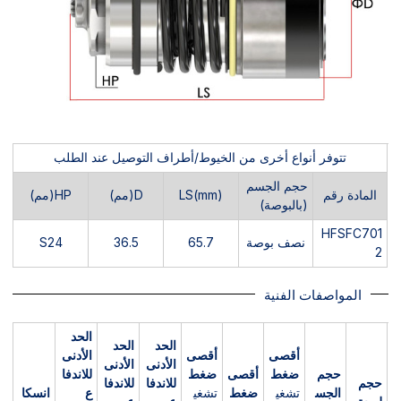
تتوفر أنواع أخرى من الخيوط/أطراف التوصيل عند الطلب
حجم الجسم
المادة رقم
LS(mm)
D(مم)
HP(مم)
(بالبوصة)
HFSFC701
نصف بوصة
65.7
36.5
S24
2
المواصفات الفنية
الحد
الحد
الحد
أقصى
أقصى
الأدنى
الأدنى
الأدنى
حجم
ضغط
أقصى
ضغط
للاندفا
حجم
للاندفا
للاندفا
الجس
تشغي
ضغط
تشغي
ع
انسكا