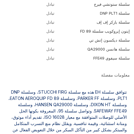
سلسلة ستوتشي فيرج
تبادل
سلسلة DNP PLT1
تبادل
سلسلة باركر إف إف
تبادل
إيتون إيروكويب سلسلة FD 89
تبادل
سلسلة ديكسون إتش تي
تبادل
سلسلة هانسن QA29000
تبادل
سلسلة سيفوي FFE49
تبادل
معلومات مفصلة
تتوافق سلسلة EH هذه مع سلسلة STUCCHI FIRG، وسلسلة DNP
PLT1، وسلسلة PARKER FF، وسلسلة EATON AEROQUIP FD 89،
وسلسلة DIXON HT، وسلسلة HANSEN QA29000، وسلسلة
SAFEWAY FFE49. وتواصل سلسلة 95، المعروفة بكونها الحل
الأصلي للوصلات المتوافقة مع معيار ISO 16028، تقديم أداء موثوق،
ومتانة استثنائية، وقيمة تنافسية. ويقلل نظام منع التسرب المتكامل
والمبتكر بشكل كبير من التآكل المبكر من خلال التعويض الفعال عن