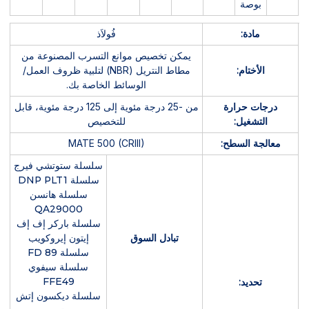
بوصة
مادة:
فُولاَذ
يمكن تخصيص موانع التسرب المصنوعة من
الأختام:
مطاط النتريل (NBR) لتلبية ظروف العمل/
الوسائط الخاصة بك.
درجات حرارة
من -25 درجة مئوية إلى 125 درجة مئوية، قابل
التشغيل:
للتخصيص
معالجة السطح:
MATE 500 (CRIII)
سلسلة ستوتشي فيرج
سلسلة DNP PLT1
سلسلة هانسن
QA29000
سلسلة باركر إف إف
تبادل السوق
إيتون إيروكويب
سلسلة FD 89
سلسلة سيفوي
FFE49
تحديد:
سلسلة ديكسون إتش