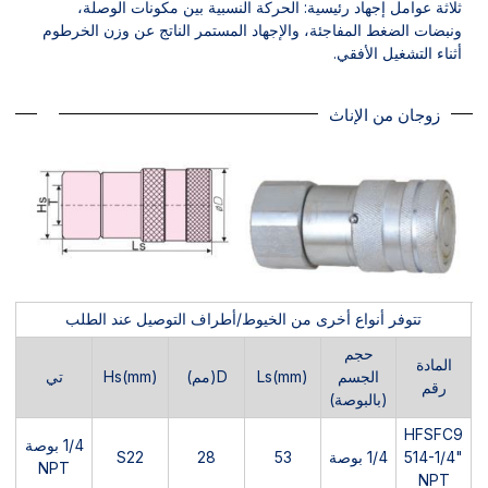
ثلاثة عوامل إجهاد رئيسية: الحركة النسبية بين مكونات الوصلة،
ونبضات الضغط المفاجئة، والإجهاد المستمر الناتج عن وزن الخرطوم
أثناء التشغيل الأفقي.
زوجان من الإناث
تتوفر أنواع أخرى من الخيوط/أطراف التوصيل عند الطلب
حجم
المادة
الجسم
Ls(mm)
D(مم)
Hs(mm)
تي
رقم
(بالبوصة)
HFSFC9
1/4 بوصة
514-1/4"
1/4 بوصة
53
28
S22
NPT
NPT