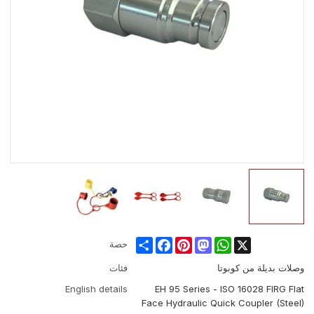
Share
Facebook
Pinterest
Mastodon
WhatsApp
X
حصة
وصلات بديلة من كوبوتا
فئات
English details
EH 95 Series - ISO 16028 FIRG Flat
Face Hydraulic Quick Coupler (Steel)