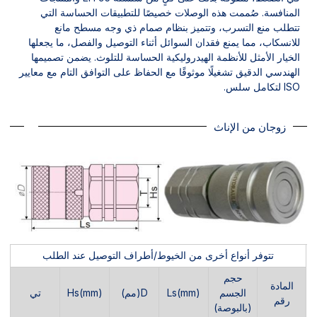
المنافسة. صُممت هذه الوصلات خصيصًا للتطبيقات الحساسة التي
تتطلب منع التسرب، وتتميز بنظام صمام ذي وجه مسطح مانع
للانسكاب، مما يمنع فقدان السوائل أثناء التوصيل والفصل، ما يجعلها
الخيار الأمثل للأنظمة الهيدروليكية الحساسة للتلوث. يضمن تصميمها
الهندسي الدقيق تشغيلًا موثوقًا مع الحفاظ على التوافق التام مع معايير
ISO لتكامل سلس.
زوجان من الإناث
تتوفر أنواع أخرى من الخيوط/أطراف التوصيل عند الطلب
حجم
المادة
الجسم
Ls(mm)
D(مم)
Hs(mm)
تي
رقم
(بالبوصة)