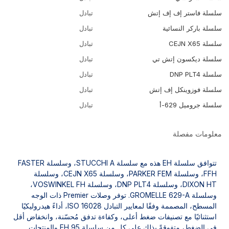
سلسلة فاستر إف إف إتش
تبادل
سلسلة باركر النسائية
تبادل
سلسلة CEJN X65
تبادل
سلسلة ديكسون إتش تي
تبادل
سلسلة DNP PLT4
تبادل
سلسلة فوزوينكل إف إتش
تبادل
سلسلة جروميل 629-أ
تبادل
معلومات مفصلة
تتوافق سلسلة EH هذه مع سلسلة STUCCHI A، وسلسلة FASTER
FFH، وسلسلة PARKER FEM، وسلسلة CEJN X65، وسلسلة
DIXON HT، وسلسلة DNP PLT4، وسلسلة VOSWINKEL FH،
وسلسلة GROMELLE 629-A. توفر وصلات Premier ذات الوجه
المسطح، المصممة وفقًا لمعايير التبادل ISO 16028، أداءً هيدروليكيًا
استثنائيًا مع تصنيفات ضغط أعلى، وكفاءة تدفق مُحسّنة، وانخفاض أقل
في الضغط، متفوقةً بذلك على كلٍ من سلسلة EH 95 والمنتجات