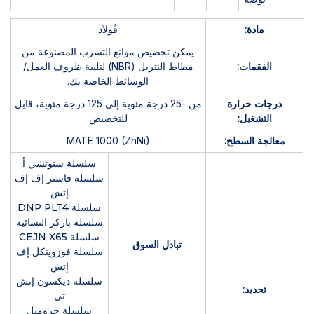
مادة:
فُولاَذ
يمكن تخصيص موانع التسرب المصنوعة من
الفقمات:
مطاط النتريل (NBR) لتلبية ظروف العمل/
الوسائط الخاصة بك.
درجات حرارة
من -25 درجة مئوية إلى 125 درجة مئوية، قابل
التشغيل:
للتخصيص
معالجة السطح:
MATE 1000 (ZnNi)
سلسلة ستوتشي أ
سلسلة فاستر إف إف
إتش
سلسلة DNP PLT4
سلسلة باركر النسائية
سلسلة CEJN X65
تبادل السوق
سلسلة فوزوينكل إف
إتش
سلسلة ديكسون إتش
تحديد:
تي
سلسلة جروميل