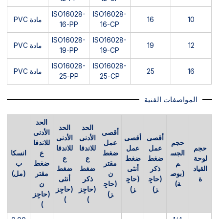
ISO16028-
ISO16028-
10
16
مادة PVC
16-PP
16-CP
ISO16028-
ISO16028-
12
19
مادة PVC
19-PP
19-CP
ISO16028-
ISO16028-
16
25
مادة PVC
25-PP
25-CP
المواصفات الفنية
الحد
الحد
الحد
أقصى
الأدنى
أقصى
أقصى
الأدنى
الأدنى
حجم
عمل
للاندفا
حجم
عمل
عمل
للاندفا
للاندفا
الجس
ضغط
ع
انسكا
لوحة
ضغط
ضغط
ع
ع
م
مقتر
ضغط
ب
القياد
ذكر
أنثى
ضغط
ضغط
(بوص
ن
مقتر
(مل)
ة
(حاجِ
(حاجِ
ذكر
أنثى
ة)
(حاجِ
ن
ز)
ز)
(حاجِز
(حاجِز
ز)
(حاجِز
)
)
)