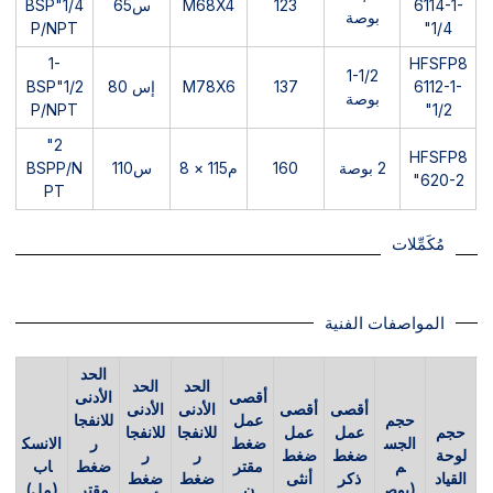
6114-1-
123
M68X4
س65
1/4"BSP
بوصة
P/NPT
1/4"
1-
HFSFP8
1-1/2
6112-1-
137
M78X6
إس 80
1/2"BSP
بوصة
P/NPT
1/2"
2"
HFSFP8
2 بوصة
160
م115 × 8
س110
BSPP/N
620-2"
PT
مُكَمِّلات
المواصفات الفنية
الحد
الحد
الحد
أقصى
الأدنى
أقصى
أقصى
الأدنى
الأدنى
حجم
عمل
للانفجا
حجم
عمل
عمل
للانفجا
للانفجا
الجس
ضغط
ر
الانسك
لوحة
ضغط
ضغط
ر
ر
م
مقتر
ضغط
اب
القياد
ذكر
أنثى
ضغط
ضغط
(بوص
ن
مقتر
(مل)