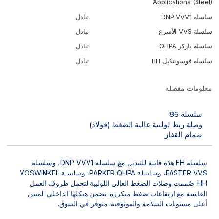
Applications (Steel)
سلسلة DNP VVV1
تبادل
سلسلة VVS الأسرع
تبادل
سلسلة باركر QHPA
تبادل
سلسلة فوسوينكيل HH
تبادل
معلومات مفصلة
سلسلة 86
وصلة ربط لولبية عالية الضغط (فولاذ)
صمام القفاز
سلسلة EH هذه قابلة للتبديل مع سلسلة DNP VVV1، وسلسلة
FASTER VVS، وسلسلة PARKER QHPA، وسلسلة VOSWINKEL
HH. صُممت وصلات الضغط العالي اللولبية لتحمل ظروف العمل
القاسية مع ارتفاعات ضغط متكررة. يضمن هيكلها الداخلي المتين
أعلى مستويات السلامة والموثوقية. متوفر في السوق.