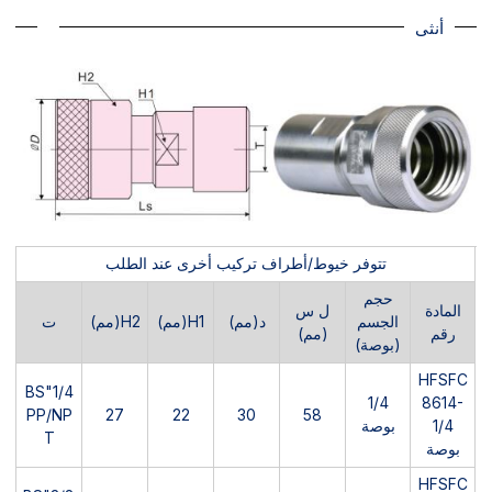
أنثى
تتوفر خيوط/أطراف تركيب أخرى عند الطلب
حجم
المادة
ل س
الجسم
د(مم)
H1(مم)
H2(مم)
ت
رقم
(مم)
(بوصة)
HFSFC
1/4"BS
1/4
8614-
PP/NP
27
22
30
58
1/4
بوصة
T
بوصة
HFSFC