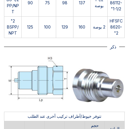
90
75
98
137
86112-
بوصة
PP/NP
1-1/2"
T
2"
HFSFC
8620-
2 بوصة
160
129
100
125
BSPP/
NPT
2"
ذكر
تتوفر خيوط/أطراف تركيب أخرى عند الطلب
حجم
المادة