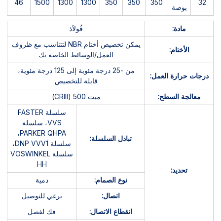
46
1500
1300
1300
350
350
350
32
بوصة
مادة:
فُولاَذ
يمكن تخصيص أختام NBR لتتناسب مع ظروف
الأختام:
العمل/الوسائط الخاصة بك
من -25 درجة مئوية إلى 125 درجة مئوية،
درجات حرارة العمل:
قابلة للتخصيص
معالجة السطح:
ميت 500 (CRIII)
سلسلة FASTER
VVS، سلسلة
PARKER QHPA،
تبادل السلسلة:
سلسلة DNP VVV1،
سلسلة VOSWINKEL
HH
تحديد:
نوع الصمام:
دمية
اتصال:
برغي للتوصيل
انقطاع الاتصال:
فك لفصل