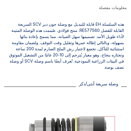
معلومات مفصلة
هذه السلسلة EH قابلة للتبديل مع وصلة جون دير SCV السريعة
القابلة للفصل RE577560. منتج فولاذي. صُممت هذه الوصلة المتينة
لأداء طويل الأمد. تصميمها سهل الصيانة، مما يسمح بإعادة بنائها
بسهولة، وبالتالي إطالة عمرها وتقليل وقت التوقف. ولضمان مقاومة
استثنائية للتآكل، تخضع لاختبار رش الملح الصارم لمدة 200 ساعة
وتجتازه بنجاح، وهو معيار يُترجم إلى 10-20 عامًا من التشغيل الموثوق
في البيئات الزراعية النموذجية. تُعرف أيضًا باسم وصلة SCV أو وصلة
نصف بوصة.
وصلة سريعة أنثى/ذكر