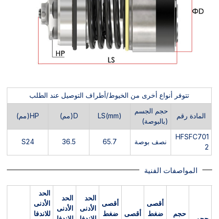
تتوفر أنواع أخرى من الخيوط/أطراف التوصيل عند الطلب
حجم الجسم
المادة رقم
LS(mm)
D(مم)
HP(مم)
(بالبوصة)
HFSFC701
نصف بوصة
65.7
36.5
S24
2
المواصفات الفنية
الحد
الحد
الحد
أقصى
أقصى
الأدنى
الأدنى
الأدنى
حجم
ضغط
أقصى
ضغط
للاندفا
حجم
للاندفا
للاندفا