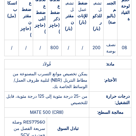
الجس
تشغي
ضغط
تشغي
ع
انسكا
لوحة
ع
ع
م
ل
عمل
ل
ضغط
ب
القياد
ضغط
ضغط
(بالبو
للذكو
للإناث
مقتر
مقتر
(مل)
ة
ذكر
أنثى
صة)
ر
(بار)
ن
ن
(حاجِز
(حاجِز
(بار)
(بار)
(حاجِز
)
)
)
نصف
/
/
/
800
/
/
200
08
بوصة
مادة:
فُولاَذ
يمكن تخصيص موانع التسرب المصنوعة من
الأختام:
مطاط النتريل (NBR) لتلبية ظروف العمل/
الوسائط الخاصة بك.
درجات حرارة
من -25 درجة مئوية إلى 125 درجة مئوية، قابل
التشغيل:
للتخصيص
معالجة السطح:
MATE 500 (CRIII)
RE577560 وصلة
تبادل السوق
سريعة الفصل من
جون دير SCV