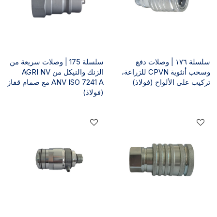
سلسلة ١٧٦ | وصلات دفع
سلسلة 175 | وصلات سريعة من
وسحب أنثوية CPVN للزراعة،
الزنك والنيكل من AGRI NV
تركيب على الألواح (فولاذ)
ANV ISO 7241 A مع صمام قفاز
(فولاذ)