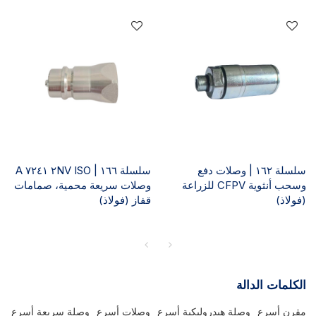
سلسلة ١٦٢ | وصلات دفع
سلسلة ١٦٦ | ٢NV ISO ٧٢٤١ A
وسحب أنثوية CFPV للزراعة
وصلات سريعة محمية، صمامات
(فولاذ)
قفاز (فولاذ)
الكلمات الدالة
مقرن أسرع
وصلة هيدروليكية أسرع
وصلات أسرع
وصلة سريعة أسرع