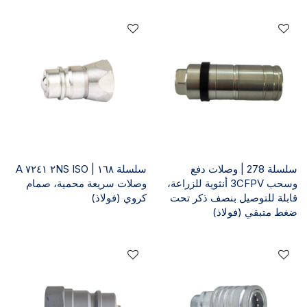
سلسلة 278 | وصلات دفع
سلسلة ١٦٨ | ٢NS ISO ٧٢٤١ A
وسحب 3CFPV أنثوية للزراعة،
وصلات سريعة محمية، صمام
قابلة للتوصيل بنصف ذكر تحت
كروي (فولاذ)
ضغط متبقي (فولاذ)