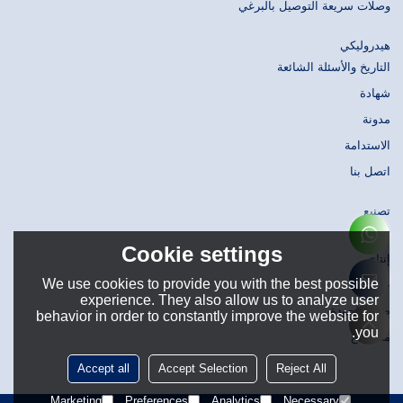
وصلات سريعة التوصيل بالبرغي
هيدروليكي
التاريخ والأسئلة الشائعة
شهادة
مدونة
الاستدامة
اتصل بنا
تصنيع
تصميم
Cookie settings
إنتاج
We use cookies to provide you with the best possible
حَشد
experience. They also allow us to analyze user
ضبط الجودة
behavior in order to constantly improve the website for
you.
مستودع
Accept all
Accept Selection
Reject All
Marketing
Preferences
Analytics
Necessary