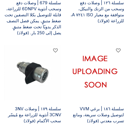
سلسلة ١٢٦ | وصلات دفع
سلسلة 679 | وصلات دفع
وسحب من الزنك والنيكل،
وسحب أنثوية 6DNPV للزراعة،
متوافقة مع معيار ISO ٧٢٤١ A،
قابلة للتوصيل بكلا النصفين تحت
للزراعة (فولاذ)
ضغط متبقٍ. يمكن فصل النصف
الذكر يدويًا تحت ضغط متبقٍ
يصل إلى 250 بار. (فولاذ)
سلسلة ١٨٦ | برغي VVM
سلسلة ١٧٩ | وصلات 3NV
لتوصيل وصلات سريعة، ومانع
3CNV أنثوية للزراعة مع مُيسّر
تسرب معدني (فولاذ)
سحب الأكمام (فولاذ)