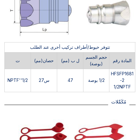
تتوفر خيوط/أطراف تركيب أخرى عند الطلب
حجم الجسم
المادة رقم
ل ب (مم)
حصان(مم)
ت
(بوصة)
HFSFP1681
2-
1/2 بوصة
47
س27
1/2''NPTF
1/2NPTF
مُكَمِّلات