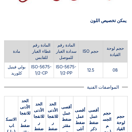
يمكن تخصيص اللون
المادة رقم
المادة رقم
حجم لوحة
حجم ISO
سدادة الغبار
غطاء الغبار
مادة
القيادة
للموصل
للقابس
ISO-5675-
ISO-5675-
بولي فينيل
12.5
08
1/2-PP
1/2-CP
كلوريد
المواصفات الفنية
الحد
الحد
الحد
أقصى
الأدنى
أقصى
أقصى
الأدنى
الأدنى
حجم
عمل
للانفجا
حجم
عمل
عمل
للانفجا
للانفجا
الجس
ضغط
ر
الانسك
لوحة
ضغط
ضغط
ر
ر
م
مقتر
ضغط
اب
القياد
ذكر
أنثى
ضغط
ضغط
(بوص
ن
مقتر
(مل)