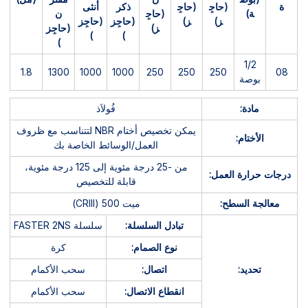
ة
(حاجِ
(حاجِ
ذكر
أنثى
ة)
(حاجِ
ن
ز)
ز)
(حاجِز
(حاجِز
ز)
(حاجِز
)
)
)
1/2
1.8
1300
1000
1000
250
250
250
08
بوصة
مادة:
فُولاَذ
يمكن تخصيص أختام NBR لتتناسب مع ظروف
الأختام:
العمل/الوسائط الخاصة بك
من -25 درجة مئوية إلى 125 درجة مئوية،
درجات حرارة العمل:
قابلة للتخصيص
معالجة السطح:
ميت 500 (CRIII)
تبادل السلسلة:
سلسلة FASTER 2NS
نوع الصمام:
كرة
تحديد:
اتصال:
سحب الأكمام
انقطاع الاتصال:
سحب الأكمام