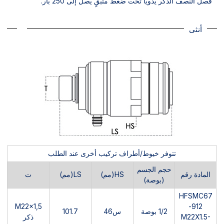
فصل النصف الذكر يدويًا تحت ضغط متبقٍ يصل إلى 250 بار.
أنثى
تتوفر خيوط/أطراف تركيب أخرى عند الطلب
حجم الجسم
المادة رقم
HS(مم)
LS(مم)
ت
(بوصة)
HFSMC67
M22x1,5
912-
1/2 بوصة
س46
101.7
M22X1.5-
ذكر