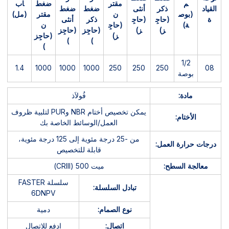
م
مقتر
ضغط
اب
القياد
ذكر
أنثى
ضغط
ضغط
(بوص
ن
مقتر
(مل)
ة
(حاجِ
(حاجِ
ذكر
أنثى
ة)
(حاجِ
ن
ز)
ز)
(حاجِز
(حاجِز
ز)
(حاجِز
)
)
)
1/2
1.4
1000
1000
1000
250
250
250
08
بوصة
مادة:
فُولاَذ
يمكن تخصيص أختام NBR وPUR لتلبية ظروف
الأختام:
العمل/الوسائط الخاصة بك
من -25 درجة مئوية إلى 125 درجة مئوية،
درجات حرارة العمل:
قابلة للتخصيص
معالجة السطح:
ميت 500 (CRIII)
سلسلة FASTER
تبادل السلسلة:
6DNPV
نوع الصمام:
دمية
اتصال:
ادفع للاتصال