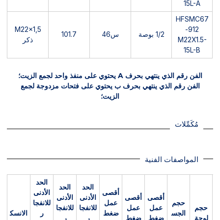
15L-A
HFSMC67
M22x1,5
912-
1/2 بوصة
س46
101.7
M22X1.5-
ذكر
15L-B
الفن رقم الذي ينتهي بحرف A يحتوي على منفذ واحد لجمع الزيت؛
الفن رقم الذي ينتهي بحرف ب يحتوي على فتحات مزدوجة لجمع
الزيت؛
مُكَمِّلات
المواصفات الفنية
الحد
الحد
الحد
أقصى
الأدنى
أقصى
أقصى
الأدنى
الأدنى
حجم
عمل
للانفجا
حجم
عمل
عمل
للانفجا
للانفجا
الجس
ضغط
ر
الانسك
لوحة
ضغط
ضغط
ر
ر