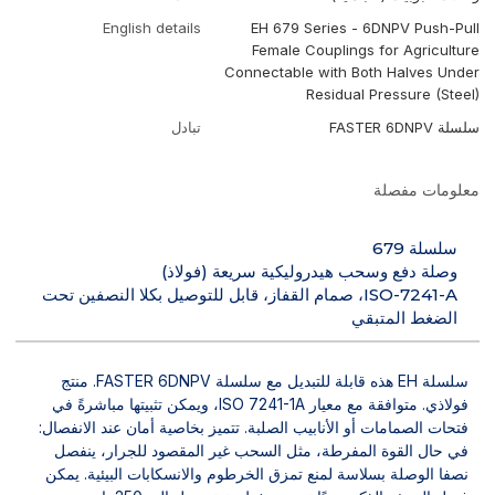
English details
EH 679 Series - 6DNPV Push-Pull
Female Couplings for Agriculture
Connectable with Both Halves Under
Residual Pressure (Steel)
سلسلة FASTER 6DNPV
تبادل
معلومات مفصلة
سلسلة 679
وصلة دفع وسحب هيدروليكية سريعة (فولاذ)
ISO-7241-A، صمام القفاز، قابل للتوصيل بكلا النصفين تحت
الضغط المتبقي
سلسلة EH هذه قابلة للتبديل مع سلسلة FASTER 6DNPV. منتج
فولاذي. متوافقة مع معيار ISO 7241-1A، ويمكن تثبيتها مباشرةً في
فتحات الصمامات أو الأنابيب الصلبة. تتميز بخاصية أمان عند الانفصال:
في حال القوة المفرطة، مثل السحب غير المقصود للجرار، ينفصل
نصفا الوصلة بسلاسة لمنع تمزق الخرطوم والانسكابات البيئية. يمكن