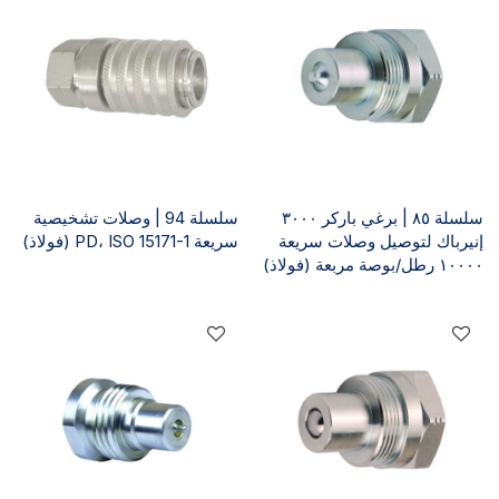
سلسلة ٨٥ | برغي باركر ٣٠٠٠
سلسلة 94 | وصلات تشخيصية
إنيرباك لتوصيل وصلات سريعة
سريعة PD، ISO 15171-1 (فولاذ)
١٠٠٠٠ رطل/بوصة مربعة (فولاذ)