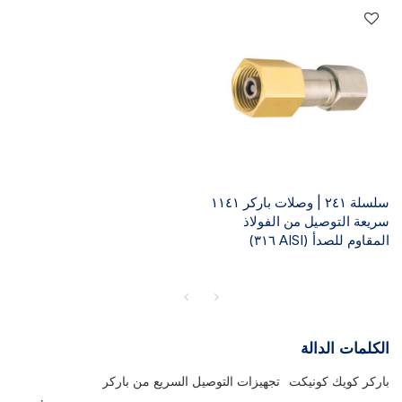
سلسلة ٢٤١ | وصلات باركر ١١٤١
سريعة التوصيل من الفولاذ
المقاوم للصدأ (AISI ٣١٦)
الكلمات الدالة
باركر كويك كونيكت
تجهيزات التوصيل السريع من باركر