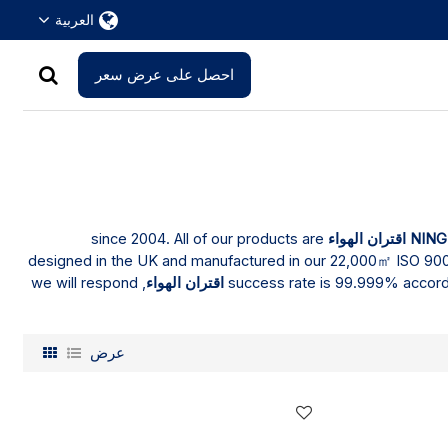
العربية
احصل على عرض سعر
since 2004. All of our products are
NING
designed in the UK and manufactured in our 22,000㎡ ISO 9001 &
, we will respond
success rate is 99.999% accordi
عرض