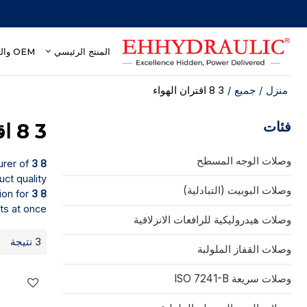
أكثر من 30 عامًا من الخبرة في مجال وصلات الفصل السريع الهيدروليكية
المنتج الرئيسي
OEM والتخصيص
منزل
/
جميع
/
3 8 اقتران الهواء
فئات
3 8 اقتران الهواء
وصلات الوجه المسطح
3 8 اقتران الهواء
urer of
ct quality
وصلات البوبيت (التبادلية)
3 8 اقتران الهواء
ion for
ts at once.
وصلات هيدروليكية للرافعات الانزلاقية
3 نتيجة
وصلات القفاز الملولبة
وصلات سريعة ISO 7241-B