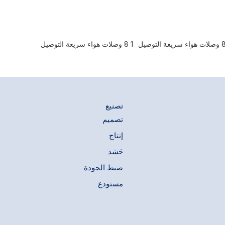
فل على حلمة
المحمّل بنابض
 التطبيقات
شحوم، والطلاء،
1 8 وصلات هواء سريعة التوصيل
تصنيع
تصميم
إنتاج
حَشد
ضبط الجودة
مستودع