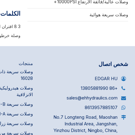
وصلات عالية/فائقة الارتفاع 10000PSI+
والسوائل منخ
يعتمد على آل
الكلمات 
وصلات سريعة هوائية
مثبتة تُثبّت
الغلاف المنزل
3 8 اقتران الهواء
لتوصيل الحلم
الهواء المضغ
وصلة خرطوم هوا
المحدود، وال
شخص اتصال
منتجات
16028
EDGAR HU
وصلات هيدروليكية
+86 13805881990
الانزلاقية
sales@ehhydraulics.com
وصلات سريعة ISO 7241-B
8613957885107
وصلات سريعة ISO 7241-A
No.7 Longteng Road, Maoshan
وصلات سريعة زراعية 675
Industrial Area, Jiangshan,
Yinzhou District, Ningbo, China,
وصلات سريعة من ن