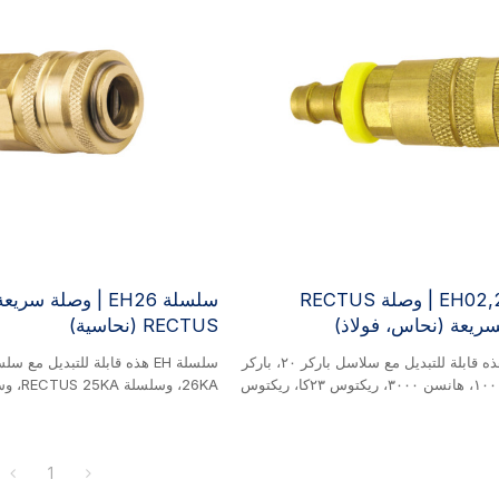
سلسلة EH02,21 | وصلة RECTUS
سلسلة EH26 | وصلة سر
لسريعة (نحاس، فولاذ)
RECTUS (نحاسية)
سلسلة EH هذه قابلة للتبديل مع سلاسل باركر ٢٠، باركر
٣٠، هانسن ١٠٠٠، هانسن ٣٠٠٠، ريكتوس ٢٣كا، ريكتوس
٢٤، ريكتوس ١٤٠٠، ريكتوس ١٤٢٣، سي إي جي إن ٣١٠،
تيما ١٤٠٠، فوستر ٣/٤/٥/٦، جروميل ٦٠٠، جي دبليو إل
نحاسي. هذا الوصل ذو الأكمام قابل لل
٥٢١، جي دبليو إل ٥٣١، وإيتون ٤٣. منتج من النحاس/
يُستخدم على نطاق واسع لتوصيل خط
1
الوصلة ذات الأكمام قابلة للتبديل الصناعي.
والسوائل منخفضة الضغط. يتميز بتص
 نطاق واسع لتوصيل خطوط الهواء
والاقتصادي، حيث يعتمد على آلية قف