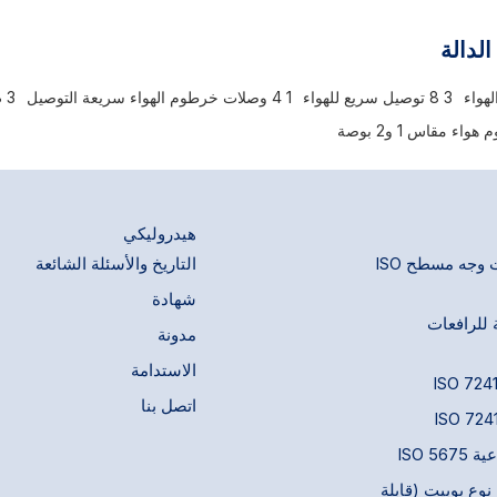
فضة الضغط. تصميمها المدمج والاقتصادي
كرات فولاذية مثبتة تُثبّت أخدود الق
ية قفل كروية تتكون من كرات فولاذية
التوصيل. يجب سحب الغلاف المنزلق 
الدالة
 أخدود القفل على حلمة التزاوج. يجب سحب
يدويًا لتوصيل الحلمة أو فصلها. تشمل
ق المحمّل بنابض على الوصلة يدويًا
الشائعة الهواء المضغوط، والماء، وال
3 8 توصيل سريع للهواء
1 4 وصلات خرطوم الهواء سريعة التوصيل
3 8 وصلات هواء سريعة التوصيل
ة أو فصلها. تشمل التطبيقات الشائعة
والفراغ المحدود، والغازات المحدودة.
وط، والماء، والشحم، والطلاء، والفراغ
ء مقاس 1 و2 بوصة
غازات المحدودة.
هيدروليكي
وصلات سريعة ذات وجه مسطح ISO
التاريخ والأسئلة الشائعة
شهادة
 للرافعات
مدونة
الاستدامة
اتصل بنا
ISO 5
وع بوبيت (قابلة