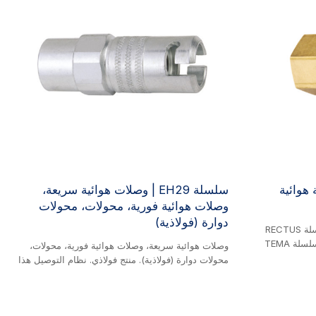
يعة هوائية
سلسلة EH29 | وصلات هوائية سريعة،
وصلات هوائية فورية، محولات، محولات
دوارة (فولاذية)
سلسلة EH هذه قابلة للتبديل مع سلسلة RECTUS
26KA، وسلسلة RECTUS 25KA، وسلسلة TEMA
وصلات هوائية سريعة، وصلات هوائية فورية، محولات،
1600، وسلسلة CEJN 320، وسلسلة DIXON CJ. منتج
محولات دوارة (فولاذية). منتج فولاذي. نظام التوصيل هذا
تبديل الصناعي.
مزود بقفل أمان. لفصله، يجب أولاً لفّ القابس من
وط الهواء
الوصلة قبل فتحه. هذا يمنع الفصل غير المقصود.
ميمه المدمج
ل كروي تتكون من