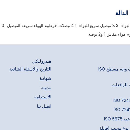
فضة الضغط. تصميمها المدمج والاقتصادي
كرات فولاذية مثبتة تُثبّت أخدود الق
ية قفل كروية تتكون من كرات فولاذية
التوصيل. يجب سحب الغلاف المنزلق 
الدالة
 أخدود القفل على حلمة التزاوج. يجب سحب
يدويًا لتوصيل الحلمة أو فصلها. تشمل
ق المحمّل بنابض على الوصلة يدويًا
الشائعة الهواء المضغوط، والماء، وال
3 8 توصيل سريع للهواء
1 4 وصلات خرطوم الهواء سريعة التوصيل
3 8 وصلات هواء سريعة التوصيل
ة أو فصلها. تشمل التطبيقات الشائعة
والفراغ المحدود، والغازات المحدودة.
وط، والماء، والشحم، والطلاء، والفراغ
ء مقاس 1 و2 بوصة
غازات المحدودة.
هيدروليكي
وصلات سريعة ذات وجه مسطح ISO
التاريخ والأسئلة الشائعة
شهادة
 للرافعات
مدونة
الاستدامة
اتصل بنا
ISO 5
وع بوبيت (قابلة