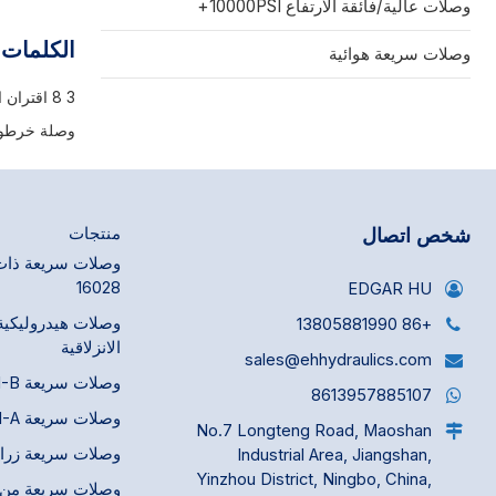
وصلات عالية/فائقة الارتفاع 10000PSI+
والسوائل منخ
يعتمد على آل
الكلمات 
وصلات سريعة هوائية
مثبتة تُثبّت
الغلاف المنزل
3 8 اقتران الهواء
لتوصيل الحلم
الهواء المضغ
وصلة خرطوم هوا
المحدود، وال
شخص اتصال
منتجات
16028
EDGAR HU
وصلات هيدروليكية
+86 13805881990
الانزلاقية
sales@ehhydraulics.com
وصلات سريعة ISO 7241-B
8613957885107
وصلات سريعة ISO 7241-A
No.7 Longteng Road, Maoshan
وصلات سريعة زراعية 675
Industrial Area, Jiangshan,
Yinzhou District, Ningbo, China,
وصلات سريعة من ن