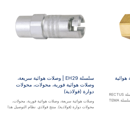
يعة هوائية
سلسلة EH29 | وصلات هوائية سريعة،
وصلات هوائية فورية، محولات، محولات
دوارة (فولاذية)
سلسلة EH هذه قابلة للتبديل مع سلسلة RECTUS
26KA، وسلسلة RECTUS 25KA، وسلسلة TEMA
وصلات هوائية سريعة، وصلات هوائية فورية، محولات،
1600، وسلسلة CEJN 320، وسلسلة DIXON CJ. منتج
محولات دوارة (فولاذية). منتج فولاذي. نظام التوصيل هذا
تبديل الصناعي.
مزود بقفل أمان. لفصله، يجب أولاً لفّ القابس من
وط الهواء
الوصلة قبل فتحه. هذا يمنع الفصل غير المقصود.
ميمه المدمج
ل كروي تتكون من