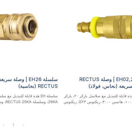
سلسلة EH02,21 | وصلة RECTUS
سلسلة EH26 | وصلة سر
لسريعة (نحاس، فولاذ)
RECTUS (نحاسية)
سلسلة EH هذه قابلة للتبديل مع سلاسل باركر ٢٠، باركر
٣٠، هانسن ١٠٠٠، هانسن ٣٠٠٠، ريكتوس ٢٣كا، ريكتوس
٢٤، ريكتوس ١٤٠٠، ريكتوس ١٤٢٣، سي إي جي إن ٣١٠،
تيما ١٤٠٠، فوستر ٣/٤/٥/٦، جروميل ٦٠٠، جي دبليو إل
نحاسي. هذا الوصل ذو الأكمام قابل لل
٥٢١، جي دبليو إل ٥٣١، وإيتون ٤٣. منتج من النحاس/
يُستخدم على نطاق واسع لتوصيل خط
1
الوصلة ذات الأكمام قابلة للتبديل الصناعي.
والسوائل منخفضة الضغط. يتميز بتص
 نطاق واسع لتوصيل خطوط الهواء
والاقتصادي، حيث يعتمد على آلية قف