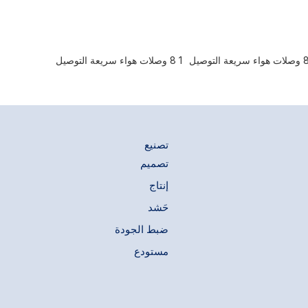
فل على حلمة
المحمّل بنابض
 التطبيقات
شحوم، والطلاء،
1 8 وصلات هواء سريعة التوصيل
تصنيع
تصميم
إنتاج
حَشد
ضبط الجودة
مستودع