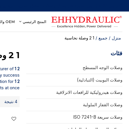
أكثر من 30 عامًا من الخبرة في مجال وصلات الفصل السريع الهيدروليكية
المنتج الرئيسي
OEM والتخصيص
منزل
/
جميع
/
1 2 وصلة نحاسية
فئات
1 2 وصلة نحاسية
وصلات الوجه المسطح
1 2 وصلة نحاسية
turer of
ty success
وصلات البوبيت (التبادلية)
1 2 وصلة نحاسية
tion for
s at once.
وصلات هيدروليكية للرافعات الانزلاقية
4 نتيجة
وصلات القفاز الملولبة
وصلات سريعة ISO 7241-B