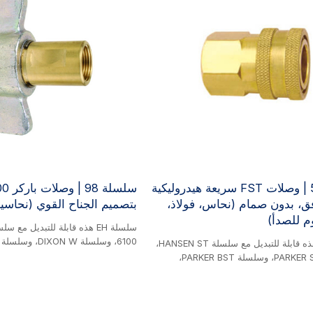
سلسلة 51 | وصلات FST سريعة هيدروليكية
فق، بدون صمام (نحاس، فولاذ،
بتصميم الجناح القوي (نحاسية
م للصدأ)
سلسلة EH هذه قابلة للتبديل مع سلسلة HANSEN ST،
وسلسلة PARKER SST، وسلسلة PARKER BST،
وسلسلة DIXON E، وسلسلة FOSTER FST. منتج من
/الفولاذ/الفولاذ المقاوم للصدأ. جميع
منتج نحاسي. وصلات براغي نحاسية 
السلسلة بدون صمامات (بدون صمام
مصممة خصيصًا للأنظمة الهيدروليكية 