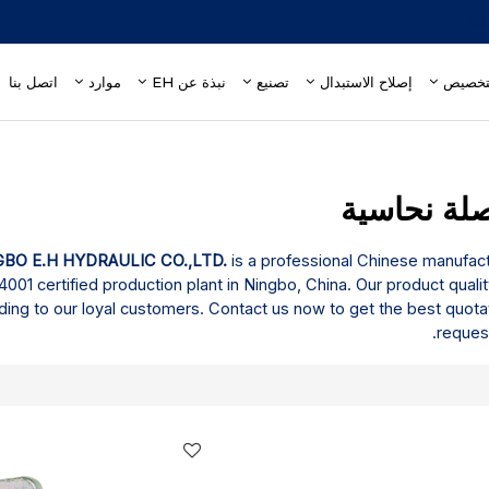
إصلاح الاستبدال
تصنيع
نبذة عن EH
موارد
اتصل بنا
GBO E.H HYDRAULIC CO.,LTD.
is a professional Chinese manufac
01 certified production plant in Ningbo, China. Our product quali
ing to our loyal customers. Contact us now to get the best quota
request