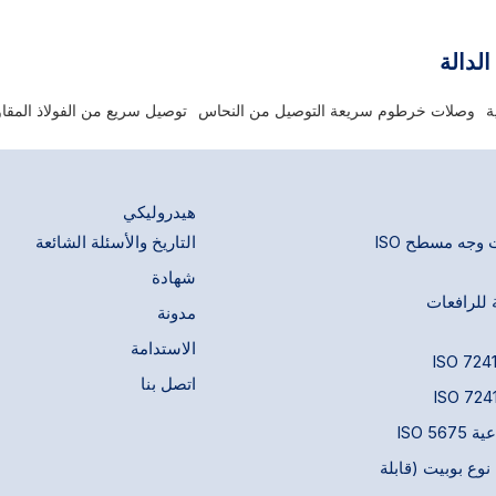
تصميم وصلات سريعة. وهي مثالية لتطبيقات
لمياه والبخار عالية الضغط، ومنظفات
ط تبريد القوالب، ونقل السوائل غير
الدالة
ة
وصلات خرطوم سريعة التوصيل من النحاس
توصيل سريع من الفولاذ المقا
هيدروليكي
وصلات سريعة ذات وجه مسطح ISO
التاريخ والأسئلة الشائعة
شهادة
 للرافعات
مدونة
الاستدامة
اتصل بنا
ISO 5
وع بوبيت (قابلة