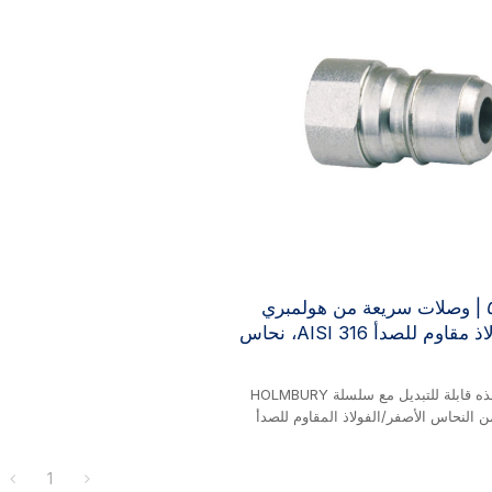
تخدم في التطبيقات التي تتطلب أقصى
الطرق. تتميز بغلاف جناح مريح للتشغ
لغسالات المياه والبخار عالية الضغط،
مما يتيح سهولة التوصيل/الفصل اليدو
اد، وتطبيقات أنابيب تبريد القوالب.
معايير التبادل الأمريكية لضمان توا
سلسلة ٥٥ | وصلات سريعة من هولمبري
PWS (فولاذ مقاوم للصدأ AISI 316، نحاس
سلسلة EH هذه قابلة للتبديل مع سلسلة HOLMBURY
ج من النحاس الأصفر/الفولاذ المقاوم للصدأ
AISI. تتميز هذه السلسلة بتدفق كامل بدون وصلات
 مثالية للتطبيقات التي تتطلب أقصى
1
جويفها المفتوح الأملس أقل انخفاض ضغط