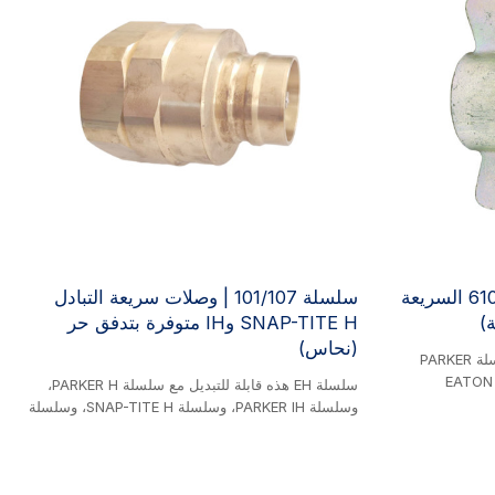
سلسلة 98 | وصلات باركر 6100 السريعة
سلسلة 101/107 | وصلات سريعة التبادل
)
SNAP-TITE H وIH متوفرة بتدفق حر
(نحاس)
سلسلة EH هذه قابلة للتبديل مع سلسلة PARKER
6100، وسلسلة DIXON W، وسلسلة EATON
سلسلة EH هذه قابلة للتبديل مع سلسلة PARKER H،
AEROQUIP 5100، وسلسلة FASTER FB، وسلسلة
وسلسلة PARKER IH، وسلسلة SNAP-TITE H، وسلسلة
VOSWINKEL HM، وسلسلة SNAP-TITE 78، وسلسلة
SNAP-TITE IH، وسلسلة DIXON V، وسلسلة FASTER
SAFEWAY S51، وسلسلة HANSEN 96 WING NUT.
TNV، وسلسلة FASTER TNL BRASS، وسلسلة
مسطحة الوجه
STUCCHI SH. منتج نحاسي. تُستخدم وصلات السلسلة
للمركبات وآلات