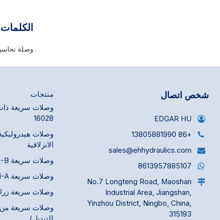
مقارنةً بأي 
مثل غسالات ا
السجاد، وخطو
الكلمات 
الخطرة.
وصلة نحاسي
شخص اتصال
منتجات
16028
EDGAR HU
وصلات هيدروليكية
+86 13805881990
الانزلاقية
sales@ehhydraulics.com
وصلات سريعة ISO 7241-B
8613957885107
وصلات سريعة ISO 7241-A
No.7 Longteng Road, Maoshan
وصلات سريعة زراعية 675
Industrial Area, Jiangshan,
Yinzhou District, Ningbo, China,
وصلات سريعة من ن
315193
للتبديل)