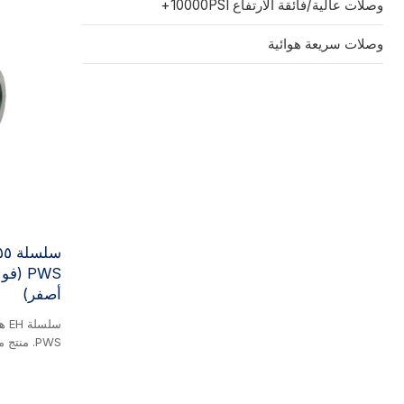
داخلي)، وتُس
وصلات عالية/فائقة الارتفاع 10000PSI+
تدفق. مثالية 
ومنظفات السج
وصلات سريعة هوائية
أصفر)
PWS. منت
 316
صمامات، وهي
تدفق. يوفر ت