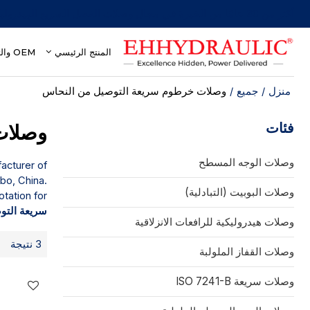
أكثر من 30 عامًا من الخبرة في مجال وصلات الفصل السريع الهيدروليكية
المنتج الرئيسي
OEM والتخصيص
منزل
/
جميع
/
وصلات خرطوم سريعة التوصيل من النحاس
فئات
وصلات
وصلات الوجه المسطح
acturer of
bo, China.
وصلات البوبيت (التبادلية)
tation for
سريعة التو
وصلات هيدروليكية للرافعات الانزلاقية
3 نتيجة
وصلات القفاز الملولبة
وصلات سريعة ISO 7241-B