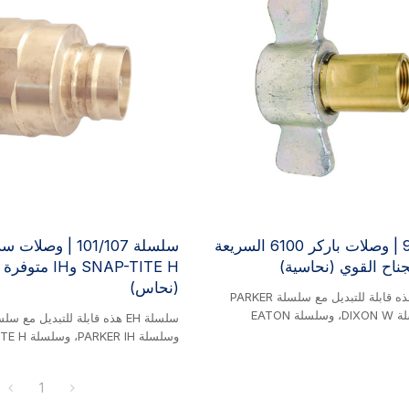
سلسلة 98 | وصلات باركر 6100 السريعة
سلسلة 101/107 | وص
ناح القوي (نحاسية)
SNAP-TITE H وIH
(نحاس)
سلسلة EH هذه قابلة للتبديل مع سلسلة PARKER
6100، وسلسلة DIXON W، وسلسلة EATON
AEROQUIP 5100، وسلسلة FASTER FB، وسلسلة
VOSWINKEL HM، وسلسلة SNAP-TITE 78، وسلسلة
SAFEWAY S51، وسلسلة HANSEN 96 WING NUT.
1
 وصلات براغي نحاسية مسطحة الوجه
STUCCHI SH. منتج نحاسي. ت
 للأنظمة الهيدروليكية للمركبات وآلات