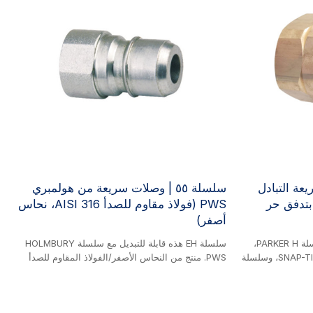
لات سريعة التبادل
سلسلة ٥٥ | وصلات سريعة من هولمبري
 متوفرة بتدفق حر
PWS (فولاذ مقاوم للصدأ AISI 316، نحاس
أصفر)
سلسلة EH هذه قابلة للتبديل مع سلسلة PARKER H،
سلسلة EH هذه قابلة للتبديل مع سلسلة HOLMBURY
وسلسلة PARKER IH، وسلسلة SNAP-TITE H، وسلسلة
PWS. منتج من النحاس الأصفر/الفولاذ المقاوم للصدأ
SNAP-TITE IH، وسلسلة DIXON V، وسلسلة FASTER
AISI 316. تتميز هذه السلسلة بتدفق كامل بدون وصلات
TNV، وسلسلة FASTER TNL BRASS، وسلسلة
صمامات، وهي مثالية للتطبيقات التي تتطلب أقصى
ُستخدم وصلات السلسلة
تدفق. يوفر تجويفها المفتوح الأملس أقل انخفاض ضغط