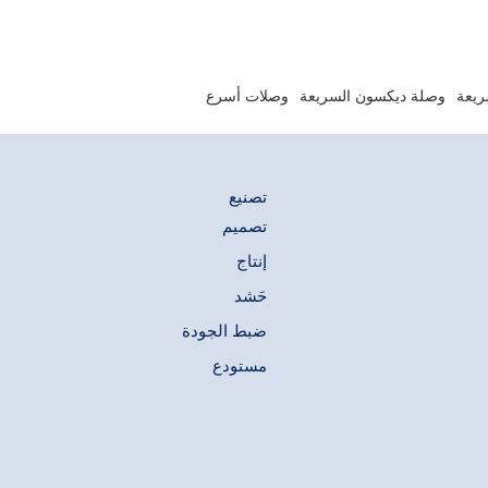
ة كبديل للسلسلة
مقارنةً بأي تصميم وصلات سريعة. وهي مثالية لتطبيقات
لتدفق، ولتمكين
مثل غسالات المياه والبخار عالية الضغط، ومنظفات
السجاد، وخطوط تبريد القوالب، ونقل السوائل غير
الخطرة.
ريعة
وصلة ديكسون السريعة
وصلات أسرع
تصنيع
تصميم
إنتاج
حَشد
ضبط الجودة
مستودع