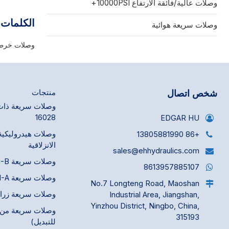
وصلات عالية/فائقة الارتفاع 10000PSI+
الطرق. تتميز
مما يتيح سهو
الكلمات 
وصلات سريعة هوائية
معايير التبا
وصلات خرطو
شخص اتصال
منتجات
16028
EDGAR HU
وصلات هيدروليكية
+86 13805881990
الانزلاقية
sales@ehhydraulics.com
وصلات سريعة ISO 7241-B
8613957885107
وصلات سريعة ISO 7241-A
No.7 Longteng Road, Maoshan
وصلات سريعة زراعية 675
Industrial Area, Jiangshan,
Yinzhou District, Ningbo, China,
وصلات سريعة من ن
315193
للتبديل)