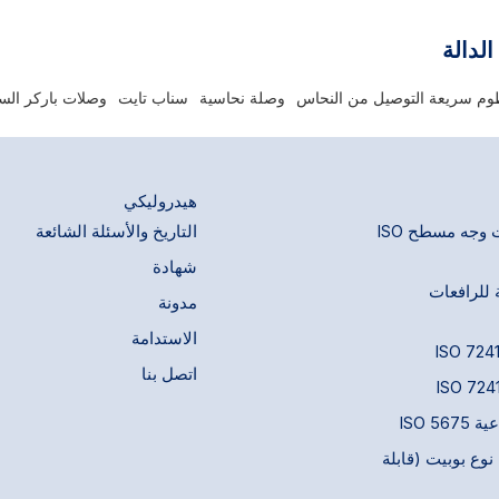
101 بشكل شائع في السوق الأمريكي
 بغلاف جناح مريح للتشغيل بدون أدوات،
القياسية. صُممت صماماتها لتسهيل ا
لة التوصيل/الفصل اليدوي. متوافقة مع
التوصيل مع أجزاء السلسلة 107 (تدفق حر). نحاس.
الدالة
دل الأمريكية لضمان توافق سلس.
م سريعة التوصيل من النحاس
وصلة نحاسية
سناب تايت
وصلات باركر الس
هيدروليكي
وصلات سريعة ذات وجه مسطح ISO
التاريخ والأسئلة الشائعة
شهادة
 للرافعات
مدونة
الاستدامة
اتصل بنا
ISO 5
وع بوبيت (قابلة