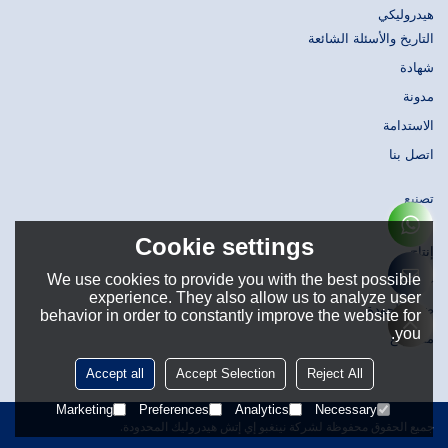
هيدروليكي
التاريخ والأسئلة الشائعة
شهادة
مدونة
الاستدامة
اتصل بنا
تصنيع
تصميم
Cookie settings
إنتاج
We use cookies to provide you with the best possible
حَشد
experience. They also allow us to analyze user
ضبط الجودة
behavior in order to constantly improve the website for
you.
مستودع
Accept all
Accept Selection
Reject All
Marketing
Preferences
Analytics
Necessary
جميع الحقوق محفوظة لشركة نينغبو إي إتش هيدروليك المحدودة.