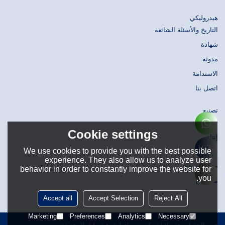
هيدروليكي
التاريخ والأسئلة الشائعة
شهادة
مدونة
الاستدامة
اتصل بنا
تصنيع
تصميم
Cookie settings
إنتاج
We use cookies to provide you with the best possible
حَشد
experience. They also allow us to analyze user
ضبط الجودة
behavior in order to constantly improve the website for
you.
مستودع
Accept all
Accept Selection
Reject All
Marketing
Preferences
Analytics
Necessary
جميع الحقوق محفوظة لشركة نينغبو إي إتش هيدروليك المحدودة.