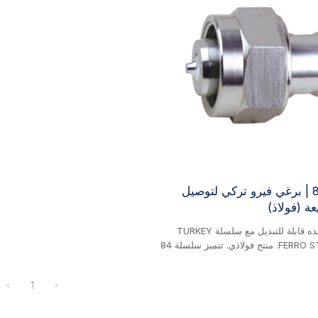
سلسلة 84 | برغي فيرو تركي لتوصيل
ة (فولاذ)
سلسلة EH هذه قابلة للتبديل مع سلسلة TURKEY
FERRO STHD SERIES. منتج فولاذي. تتميز سلسلة 84
 لصمامات القفاز، مصممة خصيصًا لتركيا
الشرق الأوسط.
1