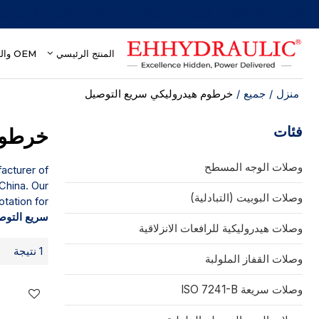
أكثر من 30 عامًا من الخبرة في مجال وصلات الفصل السريع الهيدروليكية
المنتج الرئيسي
OEM والتخصيص
منزل
/
جميع
/
خرطوم هيدروليكي سريع التوصيل
فئات
خرطوم
وصلات الوجه المسطح
acturer of
China. Our
وصلات البوبيت (التبادلية)
tation for
سريع التوص
وصلات هيدروليكية للرافعات الانزلاقية
1 نتيجة
وصلات القفاز الملولبة
وصلات سريعة ISO 7241-B