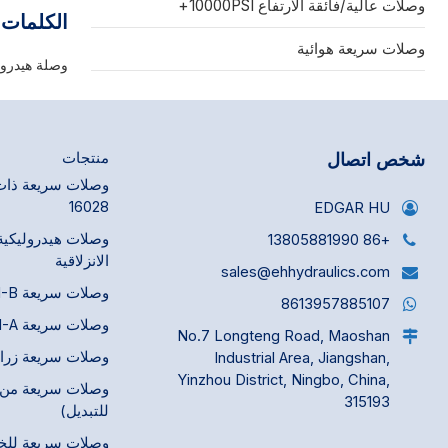
وصلات عالية/فائقة الارتفاع 10000PSI+
الكلمات 
وصلات سريعة هوائية
وصلة هيدرول
شخص اتصال
منتجات
16028
EDGAR HU
وصلات هيدروليكية
+86 13805881990
الانزلاقية
sales@ehhydraulics.com
وصلات سريعة ISO 7241-B
8613957885107
وصلات سريعة ISO 7241-A
No.7 Longteng Road, Maoshan
وصلات سريعة زراعية 675
Industrial Area, Jiangshan,
Yinzhou District, Ningbo, China,
وصلات سريعة من ن
315193
للتبديل)
وصلات سريعة للخ