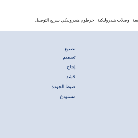
عة
وصلات هيدروليكية
خرطوم هيدروليكي سريع التوصيل
تصنيع
تصميم
إنتاج
حَشد
ضبط الجودة
مستودع