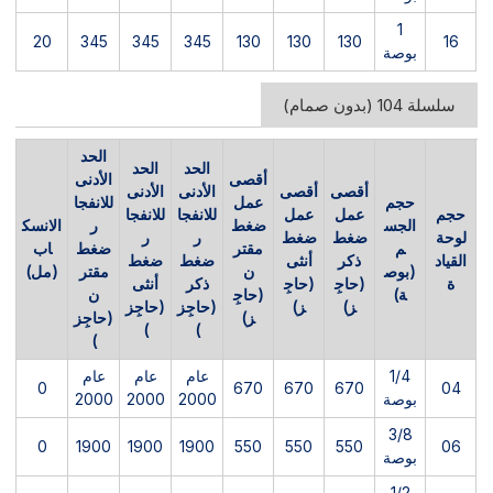
1
20
345
345
345
130
130
130
16
بوصة
سلسلة 104 (بدون صمام)
الحد
الحد
الحد
أقصى
الأدنى
أقصى
أقصى
الأدنى
الأدنى
حجم
عمل
للانفجا
حجم
عمل
عمل
للانفجا
للانفجا
الجس
ضغط
ر
الانسك
لوحة
ضغط
ضغط
ر
ر
م
مقتر
ضغط
اب
القياد
ذكر
أنثى
ضغط
ضغط
(بوص
ن
مقتر
(مل)
ة
(حاجِ
(حاجِ
ذكر
أنثى
ة)
(حاجِ
ن
ز)
ز)
(حاجِز
(حاجِز
ز)
(حاجِز
)
)
)
1/4
عام
عام
عام
0
670
670
670
04
بوصة
2000
2000
2000
3/8
0
1900
1900
1900
550
550
550
06
بوصة