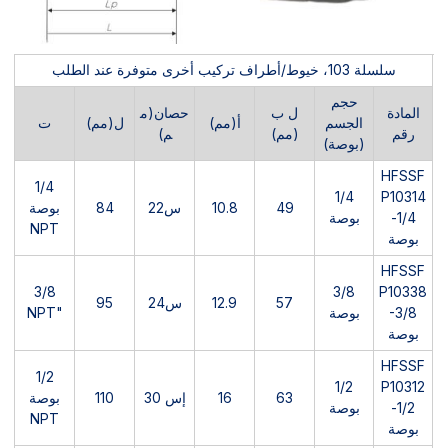
سلسلة 103، خيوط/أطراف تركيب أخرى متوفرة عند الطلب
حجم
المادة
ل ب
حصان(م
الجسم
أ(مم)
ل(مم)
ت
رقم
(مم)
م)
(بوصة)
HFSSF
1/4
1/4
P10314
49
10.8
س22
84
بوصة
-1/4
بوصة
NPT
بوصة
HFSSF
3/8
3/8
P10338
57
12.9
س24
95
-3/8
بوصة
"NPT
بوصة
HFSSF
1/2
1/2
P10312
63
16
إس 30
110
بوصة
-1/2
بوصة
NPT
بوصة