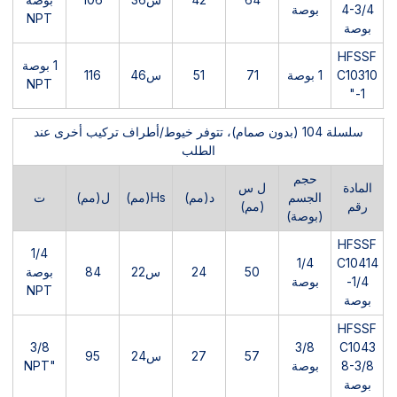
64
42
س36
106
بوصة
4-3/4
بوصة
NPT
بوصة
HFSSF
1 بوصة
C10310
1 بوصة
71
51
س46
116
NPT
-1"
سلسلة 104 (بدون صمام)، تتوفر خيوط/أطراف تركيب أخرى عند
الطلب
حجم
المادة
ل س
الجسم
د(مم)
Hs(مم)
ل(مم)
ت
رقم
(مم)
(بوصة)
HFSSF
1/4
1/4
C10414
50
24
س22
84
بوصة
-1/4
بوصة
NPT
بوصة
HFSSF
3/8
3/8
C1043
57
27
س24
95
8-3/8
بوصة
"NPT
بوصة