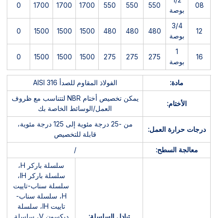
1/2
0
1700
1700
1700
550
550
550
08
بوصة
3/4
0
1500
1500
1500
480
480
480
12
بوصة
1
0
1500
1500
1500
275
275
275
16
بوصة
مادة:
الفولاذ المقاوم للصدأ AISI 316
يمكن تخصيص أختام NBR لتتناسب مع ظروف
الأختام:
العمل/الوسائط الخاصة بك
من -25 درجة مئوية إلى 125 درجة مئوية،
درجات حرارة العمل:
قابلة للتخصيص
معالجة السطح:
/
سلسلة باركر H،
سلسلة باركر IH،
سلسلة سناب-تاييت
H، سلسلة سناب-
تاييت IH، سلسلة
تبادل السلسلة:
ديكسون V، سلسلة