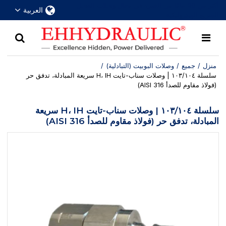
أكثر من 30 عامًا من الخبرة في مجال وصلات الفصل
العربية
السريع الهيدروليكية
منزل
/
جميع
/
وصلات البوبيت (التبادلية)
/
سلسلة ١٠٣/١٠٤ | وصلات سناب-تايت H، IH سريعة المبادلة، تدفق حر
(فولاذ مقاوم للصدأ AISI 316)
سلسلة ١٠٣/١٠٤ | وصلات سناب-تايت H، IH سريعة
المبادلة، تدفق حر (فولاذ مقاوم للصدأ AISI 316)