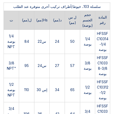
سلسلة 103، خيوط/أطراف تركيب أخرى متوفرة عند الطلب
حجم
المادة
ل س
الجسم
د(مم)
Hs(مم)
ل(مم)
ت
رقم
(مم)
(بوصة)
HFSSF
1/4
1/4
C10314
50
24
س22
84
بوصة
-1/4
بوصة
NPT
بوصة
HFSSF
3/8
3/8
C1033
57
27
س24
95
8-3/8
بوصة
"NPT
بوصة
HFSSF
1/2
1/2
C10312
65
34
إس 30
110
بوصة
-1/2
بوصة
NPT
بوصة
HFSSF
3/4
3/4
C1033