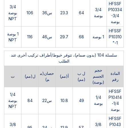
HFSSF
3/4
3/4
P10334
64
23.3
س36
106
بوصة
-3/4
بوصة
NPT
بوصة
HFSSF
1 بوصة
P10310
1 بوصة
68
29.7
س46
116
NPT
-1"
سلسلة 104 (بدون صمام)، تتوفر خيوط/أطراف تركيب أخرى عند
الطلب
حجم
المادة
ل ب
حصان(م
الجسم
أ(مم)
ل(مم)
ت
رقم
(مم)
م)
(بوصة)
HFSSF
1/4
1/4
P10414
49
10.8
س22
84
بوصة
-1/4
بوصة
NPT
بوصة
HFSSF
3/8
3/8
P1043
57
12.9
س24
95